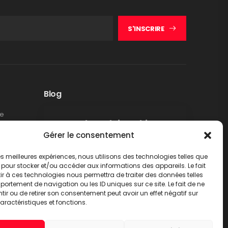
S'INSCRIRE
Blog
te
Rappel produit Makita –
Gérer le consentement
Pompe à graisse DGP180
Non classé
 les meilleures expériences, nous utilisons des technologies telles que
LIRE PLUS
 pour stocker et/ou accéder aux informations des appareils. Le fait
r à ces technologies nous permettra de traiter des données telles
ortement de navigation ou les ID uniques sur ce site. Le fait de ne
ir ou de retirer son consentement peut avoir un effet négatif sur
aractéristiques et fonctions.