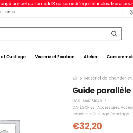
ongé annuel du samedi 18 au samedi 25 juillet inclus. Merci pou
0 - 12h00
 et Outillage
Visserie et Fixation
Atelier
Consommabl
Matériel de chantier et
Guide parallèle
UGS :
MAK161046-2
CATÉGORIES :
Accessoires
,
Access
chantier et Outillage
,
Rabotage
€
32,20