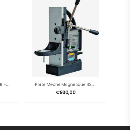
Tige Malaxeur Pour EZR 22 R – EZR 23 R R/L – EZR 21 S – 230 X 650 Mm – Par Paire
Porte Mêche Magnétique B32.1 Pour EHB 32/2.2 R R/L + EHB 32/4.2
€
930,00