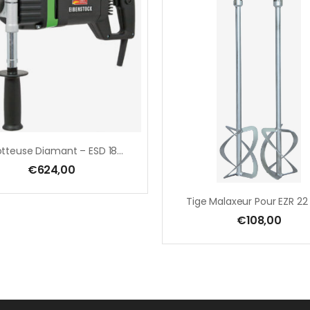
Carotteuse Diamant – ESD 1801 – 1800W
€
624,00
€
108,00