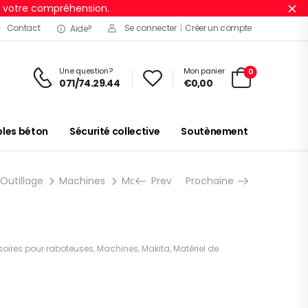
r votre compréhension.
Ig
Contact
Se connecter
|
Créer un compte
Aide?
Une question?
Mon panier
0
071/74.29.44
€
0,00
es béton
Sécurité collective
Soutènement
 Outillage
Machines
Makita
Prev
Accessoires
Prochaine
Rabotage
oires pour raboteuses
,
Machines
,
Makita
,
Matériel de