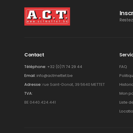
Insc
Restez
Contact
Servic
Téléphone:
+32 (0)71 74 29 44
FAQ
Email:
info@actmettet.be
Politiq
Adresse:
rue Saint-Donat, 39 5640 METTET
Histor
TVA:
Mon pa
BE 0440.424.441
Liste d
Locati