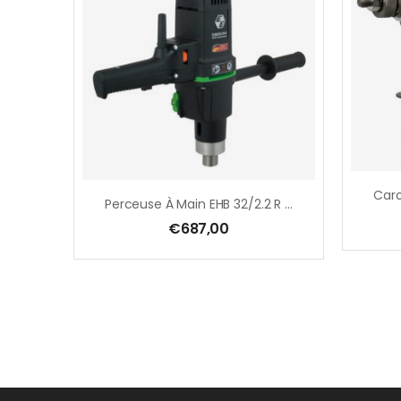
Perceuse À Main EHB 32/2.2 R R/L – 1800 W
€
687,00